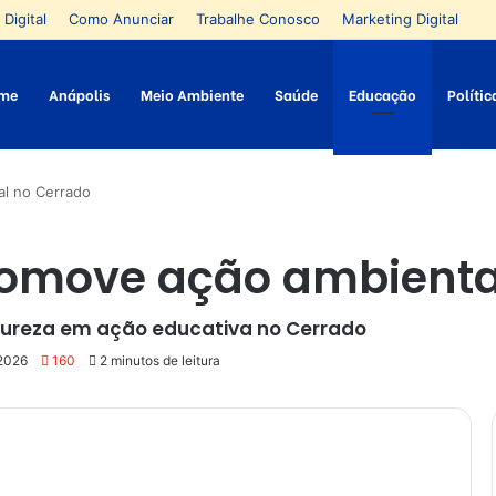
 Digital
Como Anunciar
Trabalhe Conosco
Marketing Digital
me
Anápolis
Meio Ambiente
Saúde
Educação
Polític
l no Cerrado
omove ação ambienta
atureza em ação educativa no Cerrado
 2026
160
2 minutos de leitura