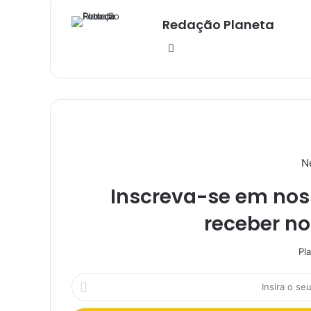
Redação Planeta
We
bsi
te
N
Inscreva-se em noss
receber n
Pl
I
n
s