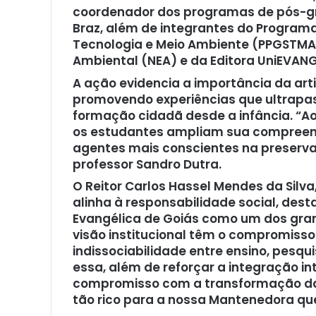
coordenador dos programas de pós-gra
Braz, além de integrantes do Progra
Tecnologia e Meio Ambiente (PPGSTMA)
Ambiental (NEA) e da Editora UniEVANG
A ação evidencia a importância da art
promovendo experiências que ultrapas
formação cidadã desde a infância. “Ao
os estudantes ampliam sua compreen
agentes mais conscientes na preserva
professor Sandro Dutra.
O Reitor Carlos Hassel Mendes da Silv
alinha à responsabilidade social, des
Evangélica de Goiás como um dos grand
visão institucional têm o compromiss
indissociabilidade entre ensino, pes
essa, além de reforçar a integração i
compromisso com a transformação da 
tão rico para a nossa Mantenedora que