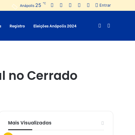
℃
25
Facebook
Twitter
Pinterest
YouTube
Instagram
Entrar
Anápolis
a
Registro
Eleições Anápolis 2024
Switch
Procurar
skin
por
l no Cerrado
Mais Visualizadas