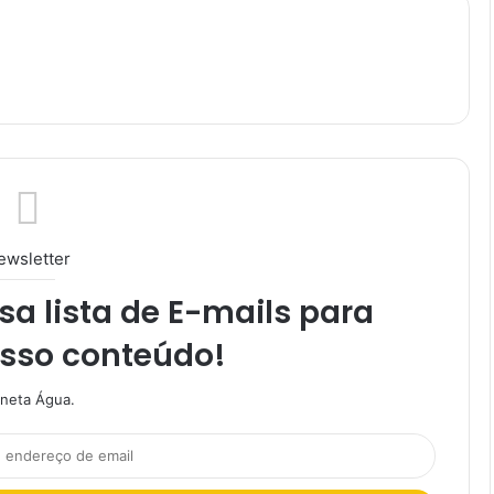
ewsletter
a lista de E-mails para
osso conteúdo!
aneta Água.