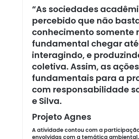
“As sociedades acadêmic
percebido que não bast
conhecimento somente n
fundamental chegar até 
interagindo, e produzin
coletiva. Assim, as açõe
fundamentais para a pr
com responsabilidade soc
e Silva.
Projeto Agnes
A atividade contou com a participaç
envolvidas com a temática ambiental, i