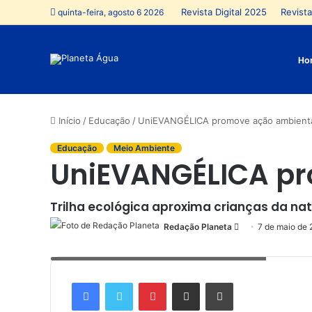
Revista Digital 2025
Revista
quinta-feira, agosto 6 2026
Ho
Início
/
Educação
/
UniEVANGÉLICA promove ação ambienta
Educação
Meio Ambiente
UniEVANGÉLICA pr
Trilha ecológica aproxima crianças da n
Redação Planeta
Mande
7 de maio de
um
Alunos da Escola Municipal Modelo de Cocalzinho
e-
mail
Facebook
Twitter
Pinterest
Compartilhar via e-mail
Imprimir