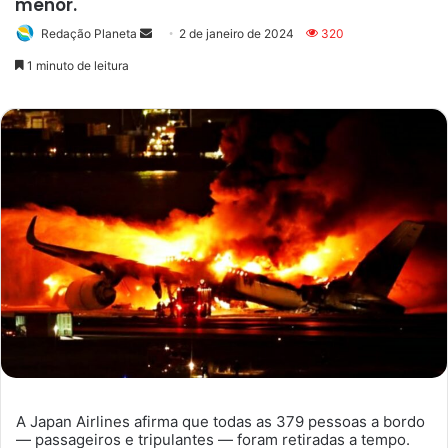
menor.
Redação Planeta
Mande
2 de janeiro de 2024
320
um
1 minuto de leitura
e-
mail
A Japan Airlines afirma que todas as 379 pessoas a bordo
— passageiros e tripulantes — foram retiradas a tempo.