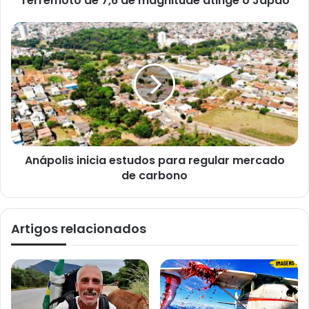
Terremoto de 7,6 de magnitude atinge o Japão
a
i
l
Anápolis inicia estudos para regular mercado
de carbono
Artigos relacionados