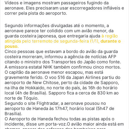
Vídeos e imagens mostram passageiros fugindo da
aeronave. Eles precisaram usar escorregadores infláveis e
correr pela pista do aeroporto.
Segundo informações divulgadas até o momento, a
aeronave parece ter colidido com um avião menor, da
guarda costeira japonesa, que entregaria ajuda
à região
atingida pelo terremoto de segunda-feira (1/1)
, durante o
pouso.
Cinco pessoas que estavam a bordo do avião da guarda
costeira morreram, informou a agência de notícias AFP
citando o ministro dos Transportes do Japão como fonte.
A emissora estatal NHK também confirmou cinco mortos.
O capitão da aeronave menor escapou, mas está
gravemente ferido. O voo 516 da Japan Airlines partiu do
aeroporto de New Chitose, perto da cidade de Sapporo,
na ilha de Hokkaido, no norte do país, às 16h do horário
local (4h de Brasília). Sapporo fica a cerca de 830 km ao
norte de Tóquio.
Segundo o site Flightradar, a aeronave pousou no
aeroporto de Haneda às 17h47, horário local (5h47 de
Brasília).
O Aeroporto de Haneda fechou todas as pistas após o
incidente, disse um porta-voz.O avião maior ainda está em