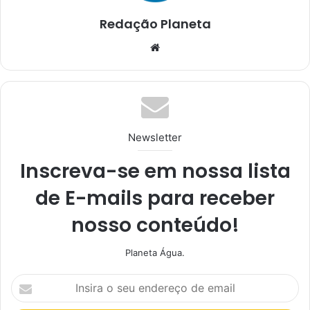
Redação Planeta
We
bsi
te
Newsletter
Inscreva-se em nossa lista
de E-mails para receber
nosso conteúdo!
Planeta Água.
I
n
s