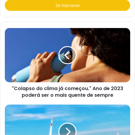
i
r
a
o
s
e
u
e
n
d
e
r
e
ç
o
d
e
e
"Colapso do clima já começou." Ano de 2023
m
a
poderá ser o mais quente de sempre
i
l