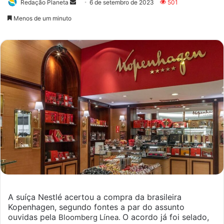
Redação Planeta
Mande
6 de setembro de 2023
501
um
Menos de um minuto
e-
mail
A suíça Nestlé acertou a compra da brasileira
Kopenhagen, segundo fontes a par do assunto
ouvidas pela
O acordo já foi selado,
Bloomberg Línea.