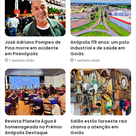
José Adriano Pompeo de
Anápolis 119 anos: um polo
Pina morre em acidente
industrial e de saúde em
em Pirenópolis
Goiás
1 semana atrás
1 semana atrás
Revista Planeta Água é
Salão estilo faroeste raiz
homenageada no Prêmio
chama a atenção em
Anápolis Destaque
Goiás