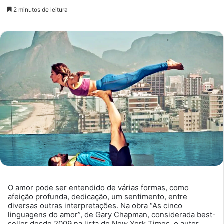
um
2 minutos de leitura
e-
mail
O amor pode ser entendido de várias formas, como
afeição profunda, dedicação, um sentimento, entre
diversas outras interpretações. Na obra “As cinco
linguagens do amor”, de Gary Chapman, considerada best-
seller desde 2009 na lista do New York Times, o autor