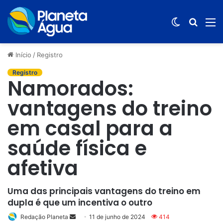
Switch
Procur
M
skin
por
Início
/
Registro
Registro
Namorados:
vantagens do treino
em casal para a
saúde física e
afetiva
Uma das principais vantagens do treino em
dupla é que um incentiva o outro
Redação Planeta
Mande
11 de junho de 2024
414