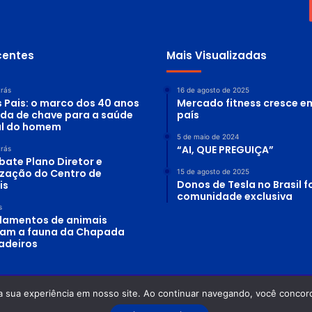
centes
Mais Visualizadas
trás
16 de agosto de 2025
s Pais: o marco dos 40 anos
Mercado fitness cresce e
ada de chave para a saúde
país
al do homem
5 de maio de 2024
“AI, QUE PREGUIÇA”
trás
bate Plano Diretor e
lização do Centro de
15 de agosto de 2025
Donos de Tesla no Brasil
is
comunidade exclusiva
s
lamentos de animais
am a fauna da Chapada
adeiros
a sua experiência em nosso site. Ao continuar navegando, você concord
 Planeta Água - Odilon Alves Rosa DRT-GO: 0870/86 - OAB-GO: 12.754