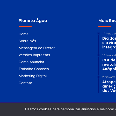
Planeta Água
Mais Re
Home
14 horas a
Dia do
Sobre Nós
e a vir
integr
Mensagem do Diretor
Versões Impressas
15 horas a
CDL de
Como Anunciar
revita
Anápol
Trabalhe Conosco
Marketing Digital
2 dias atrá
Atrope
Contato
ameaç
dos Ve
Usamos cookies para personalizar anúncios e melhorar 
© Copyright 2026. Todos os direitos reservados |
Revista