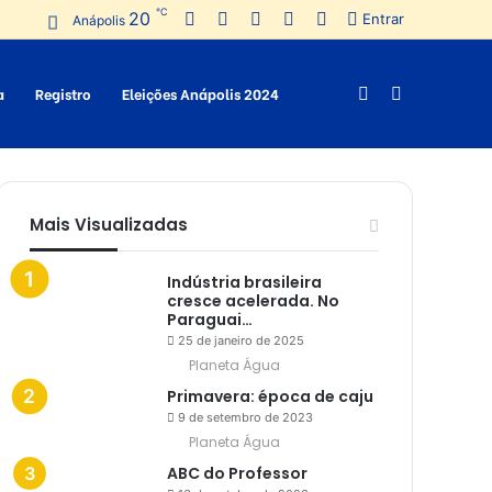
℃
20
Facebook
Twitter
Pinterest
YouTube
Instagram
Entrar
Anápolis
a
Registro
Eleições Anápolis 2024
Switch
Procurar
skin
por
Mais Visualizadas
Indústria brasileira
cresce acelerada. No
Paraguai…
25 de janeiro de 2025
Planeta Água
Primavera: época de caju
9 de setembro de 2023
Planeta Água
ABC do Professor