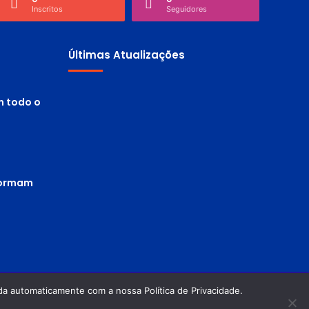
Inscritos
Seguidores
Últimas Atualizações
m todo o
 formam
a automaticamente com a nossa Política de Privacidade.
Política de privacidade
Termos de Uso
Facebook
Twitter
Pinterest
YouTube
Instagram