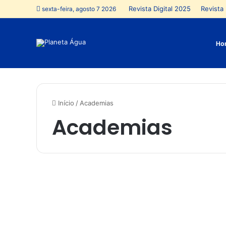
Revista Digital 2025
Revista 
sexta-feira, agosto 7 2026
Ho
Início
/
Academias
Academias
M
e
Estilo/Comportamento
r
c
a
d
o