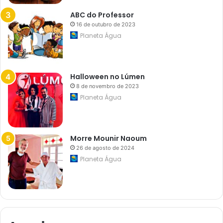
i
a
ABC do Professor
L
16 de outubro de 2023
i
v
Planeta Água
r
e
d
e
I
Halloween no Lúmen
m
8 de novembro de 2023
p
o
Planeta Água
s
t
o
s
e
Morre Mounir Naoum
m
26 de agosto de 2024
A
Planeta Água
n
á
p
o
l
i
s