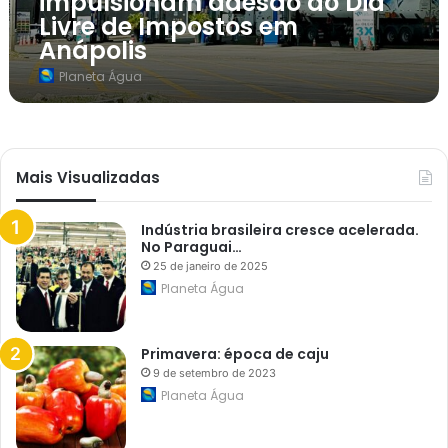
impulsionam adesão ao Dia
u
Livre de Impostos em
s
t
Anápolis
í
v
Planeta Água
e
i
s
i
m
p
Mais Visualizadas
u
l
s
i
Indústria brasileira cresce acelerada.
o
No Paraguai…
n
25 de janeiro de 2025
a
Planeta Água
m
a
d
e
Primavera: época de caju
s
ã
9 de setembro de 2023
o
Planeta Água
a
o
D