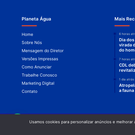
Planeta Água
Mais Rec
Home
6 horas at
Dia dos
Sobre Nós
virada 
do ho
Mensagem do Diretor
Versões Impressas
7 horas at
CDL deb
Como Anunciar
revital
Trabalhe Conosco
1 dia atrás
Marketing Digital
Atrope
a fauna
Contato
Usamos cookies para personalizar anúncios e melhorar 
© Copyright 2026. Todos os direitos reservados |
Revista