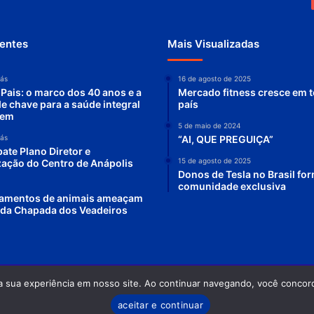
entes
Mais Visualizadas
rás
16 de agosto de 2025
 Pais: o marco dos 40 anos e a
Mercado fitness cresce em 
de chave para a saúde integral
país
mem
5 de maio de 2024
rás
“AI, QUE PREGUIÇA”
ate Plano Diretor e
15 de agosto de 2025
ização do Centro de Anápolis
Donos de Tesla no Brasil f
comunidade exclusiva
lamentos de animais ameaçam
 da Chapada dos Veadeiros
a sua experiência em nosso site. Ao continuar navegando, você concord
 Planeta Água - Odilon Alves Rosa DRT-GO: 0870/86 - OAB-GO: 12.754
aceitar e continuar