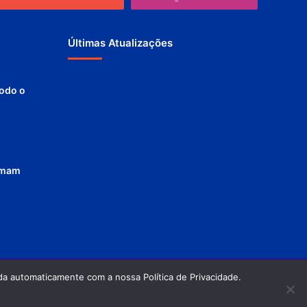
Últimas Atualizações
todo o
ormam
a automaticamente com a nossa Política de Privacidade.
Política de privacidade
Termos de Uso
Facebook
Twitter
Pinterest
YouTube
Instagram