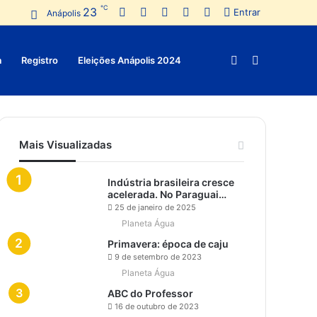
℃
23
Facebook
Twitter
Pinterest
YouTube
Instagram
Entrar
Anápolis
Switch
Procurar
a
Registro
Eleições Anápolis 2024
skin
por
Mais Visualizadas
Indústria brasileira cresce
acelerada. No Paraguai…
25 de janeiro de 2025
Planeta Água
Primavera: época de caju
9 de setembro de 2023
Planeta Água
ABC do Professor
16 de outubro de 2023