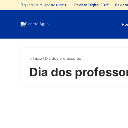
Revista Digital 2025
Revista
quinta-feira, agosto 6 2026
Ho
Início
/
Dia dos professores
Dia dos professo
H
o
Educação
j
e
,
1
5