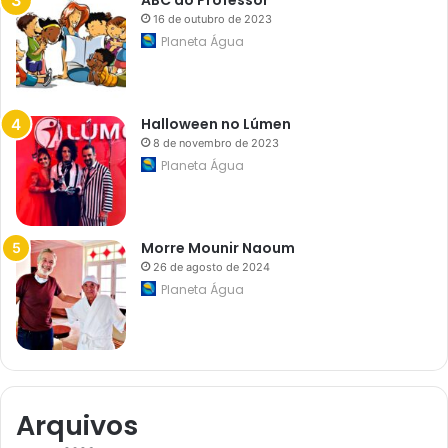
ABC do Professor
s
d
16 de outubro de 2023
a
Planeta Água
C
a
x
e
m
Halloween no Lúmen
i
8 de novembro de 2023
r
a
Planeta Água
a
p
ó
s
a
Morre Mounir Naoum
t
26 de agosto de 2024
a
Planeta Água
q
u
e
Arquivos