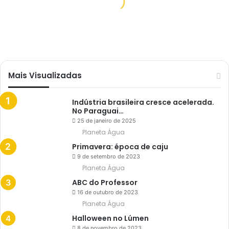
e
O celular mais esperado da
s
p
década
e
r
Planeta Água
a
d
o
d
Mais Visualizadas
a
d
é
c
Indústria brasileira cresce acelerada.
a
No Paraguai…
d
25 de janeiro de 2025
a
Planeta Água
Primavera: época de caju
9 de setembro de 2023
Planeta Água
ABC do Professor
16 de outubro de 2023
Planeta Água
Halloween no Lúmen
8 de novembro de 2023