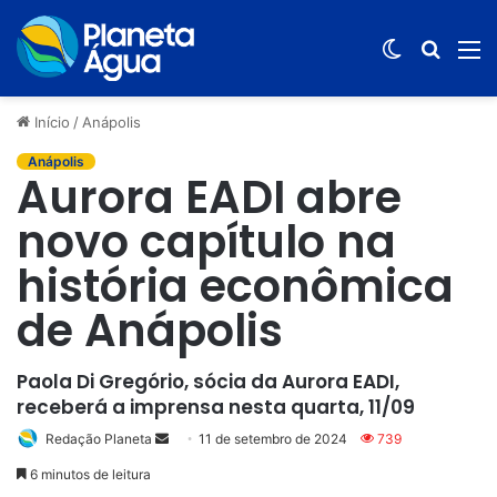
Switch
Procur
M
skin
por
Início
/
Anápolis
Anápolis
Aurora EADI abre
novo capítulo na
história econômica
de Anápolis
Paola Di Gregório, sócia da Aurora EADI,
receberá a imprensa nesta quarta, 11/09
Redação Planeta
Mande
11 de setembro de 2024
739
um
6 minutos de leitura
e-