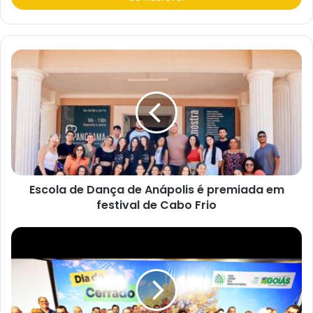
a
o
s
e
u
e
n
d
e
r
e
ç
o
d
e
e
Escola de Dança de Anápolis é premiada em
m
a
festival de Cabo Frio
i
l