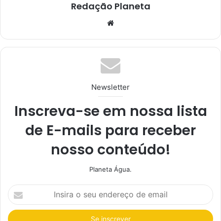
Redação Planeta
We
bsi
te
Newsletter
Inscreva-se em nossa lista
de E-mails para receber
nosso conteúdo!
Planeta Água.
I
n
s
i
r