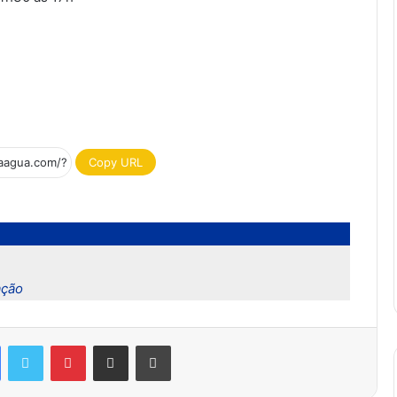
Copy URL
ação
Facebook
Twitter
Pinterest
Compartilhar via e-mail
Imprimir