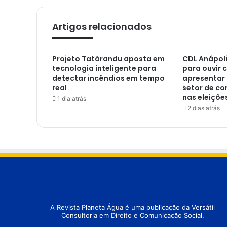
Artigos relacionados
Projeto Tatárandu aposta em
CDL Anápol
tecnologia inteligente para
para ouvir 
detectar incêndios em tempo
apresentar 
real
setor de co
nas eleiçõe
1 dia atrás
2 dias atrás
A Revista Planeta Água é uma publicação da Versátil
Consultoria em Direito e Comunicação Social.