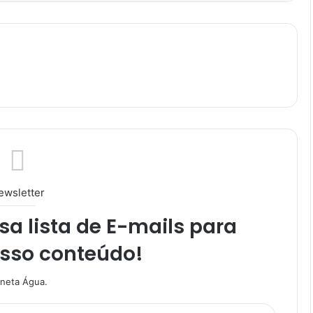
ewsletter
a lista de E-mails para
osso conteúdo!
aneta Água.