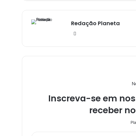
Redação Planeta
We
bsi
te
N
Inscreva-se em noss
receber n
Pl
I