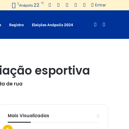
℃
22
Facebook
Twitter
Pinterest
YouTube
Instagram
Entrar
Anápolis
a
Registro
Eleições Anápolis 2024
Switch
Procurar
skin
por
iação esportiva
da de rua
Mais Visualizadas