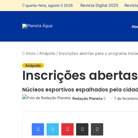
Revista Digital 2025
Revista
quarta-feira, agosto 5 2026
Ho
Início
/
Anápolis
/
Inscrições abertas para o programa Inici
Anápolis
Inscrições aberta
Núcleos esportivos espalhados pela cidade
Redação Planeta
Mande
7 de fevereir
um
e-
mail
Facebook
Twitter
Pinterest
Compartilhar via e-mail
Imprimir