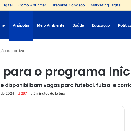
 Digital
Como Anunciar
Trabalhe Conosco
Marketing Digital
me
Anápolis
Meio Ambiente
Saúde
Educação
Polític
ação esportiva
s para o programa Inic
 disponibilizam vagas para futebol, futsal e corri
o de 2024
297
2 minutos de leitura