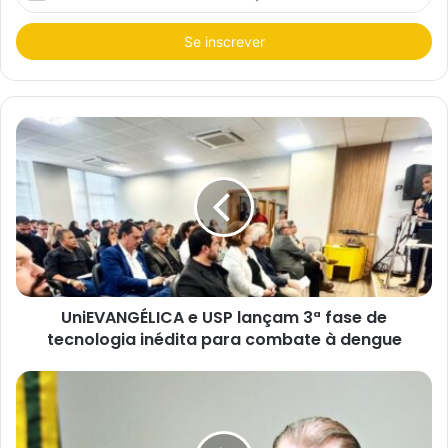
s
i
r
a
o
s
e
u
e
n
d
e
r
e
ç
o
d
e
e
UniEVANGÉLICA e USP lançam 3ª fase de
m
a
tecnologia inédita para combate à dengue
i
l