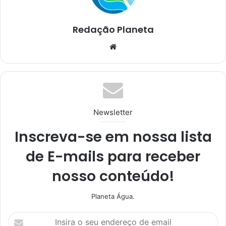
Redação Planeta
We
bsi
te
Newsletter
Inscreva-se em nossa lista
de E-mails para receber
nosso conteúdo!
Planeta Água.
I
n