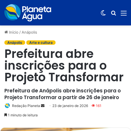
Switch
Procur
M
skin
por
Início
/
Anápolis
Anápolis
Arte e cultura
Prefeitura abre
inscrições para o
Projeto Transformar
Prefeitura de Anápolis abre inscrições para o
Projeto Transformar a partir de 26 de janeiro
Redação Planeta
Mande
23 de janeiro de 2026
161
um
1 minuto de leitura
e-
mail