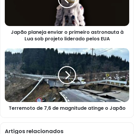
e
ç
o
d
e
e
Japão planeja enviar o primeiro astronauta à
m
a
Lua sob projeto liderado pelos EUA
i
l
Terremoto de 7,6 de magnitude atinge o Japão
Artigos relacionados