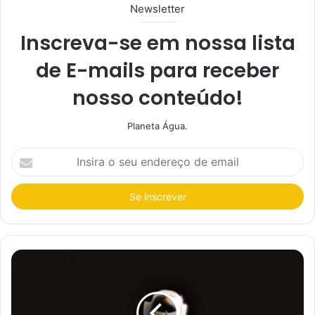
Newsletter
Inscreva-se em nossa lista
de E-mails para receber
nosso conteúdo!
Planeta Água.
I
n
s
i
r
a
o
s
e
u
e
n
d
e
r