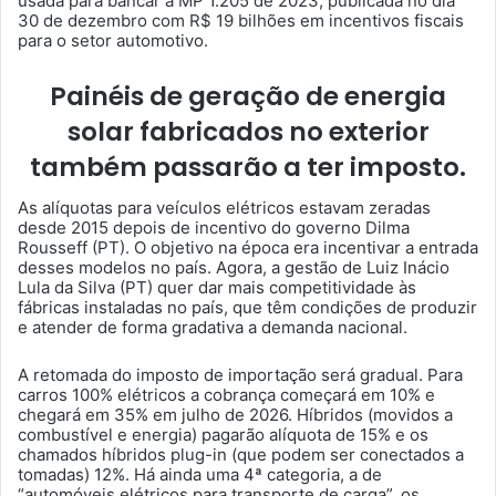
usada para bancar a MP 1.205 de 2023, publicada no dia
30 de dezembro com R$ 19 bilhões em incentivos fiscais
para o setor automotivo.
Painéis de geração de energia
solar fabricados no exterior
também passarão a ter imposto.
As alíquotas para veículos elétricos estavam zeradas
desde 2015 depois de incentivo do governo Dilma
Rousseff (PT). O objetivo na época era incentivar a entrada
desses modelos no país. Agora, a gestão de Luiz Inácio
Lula da Silva (PT) quer dar mais competitividade às
fábricas instaladas no país, que têm condições de produzir
e atender de forma gradativa a demanda nacional.
A retomada do imposto de importação será gradual. Para
carros 100% elétricos a cobrança começará em 10% e
chegará em 35% em julho de 2026. Híbridos (movidos a
combustível e energia) pagarão alíquota de 15% e os
chamados híbridos plug-in (que podem ser conectados a
tomadas) 12%. Há ainda uma 4ª categoria, a de
“automóveis elétricos para transporte de carga”, os