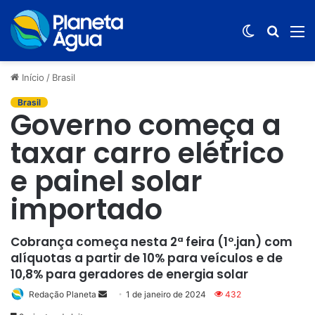
Switch
Procur
M
skin
por
Início
/
Brasil
Brasil
Governo começa a
taxar carro elétrico
e painel solar
importado
Cobrança começa nesta 2ª feira (1º.jan) com
alíquotas a partir de 10% para veículos e de
10,8% para geradores de energia solar
Redação Planeta
Mande
1 de janeiro de 2024
432
um