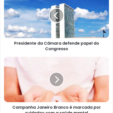
n
d
e
r
e
ç
o
d
e
e
Presidente da Câmara defende papel do
m
a
Congresso
i
l
Campanha Janeiro Branco é marcada por
cuidados com a saúde mental