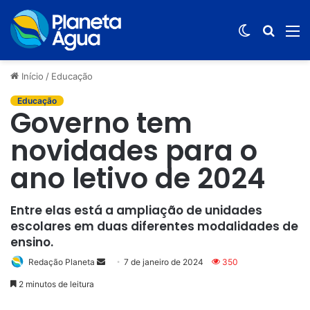
Switch
Procur
M
skin
por
Início
/
Educação
Educação
Governo tem
novidades para o
ano letivo de 2024
Entre elas está a ampliação de unidades
escolares em duas diferentes modalidades de
ensino.
Redação Planeta
Mande
7 de janeiro de 2024
350
um
2 minutos de leitura
e-