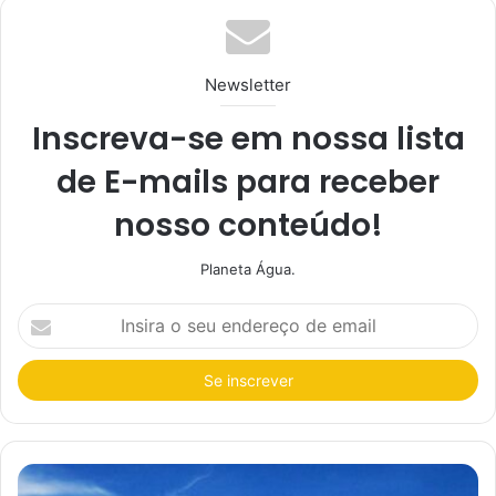
Newsletter
Inscreva-se em nossa lista
de E-mails para receber
nosso conteúdo!
Planeta Água.
I
n
s
i
r
a
o
s
e
u
e