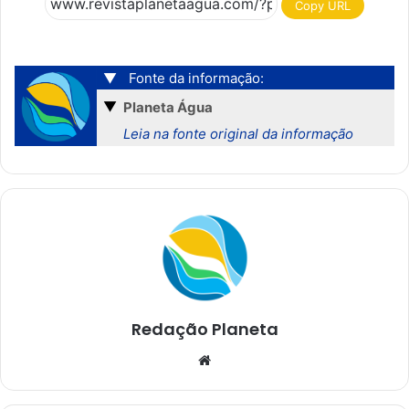
Copy URL
▼
Fonte da informação:
▼
Planeta Água
Leia na fonte original da informação
Redação Planeta
We
bsi
te