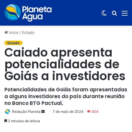
Switch
Procur
M
skin
por
Início
/
Estado
Estado
Caiado apresenta
potencialidades de
Goiás a investidores
Potencialidades de Goiás foram apresentadas
a alguns investidores do país durante reunião
no Banco BTG Pactual,
Redação Planeta
Mande
7 de maio de 2024
304
um
2 minutos de leitura
e-