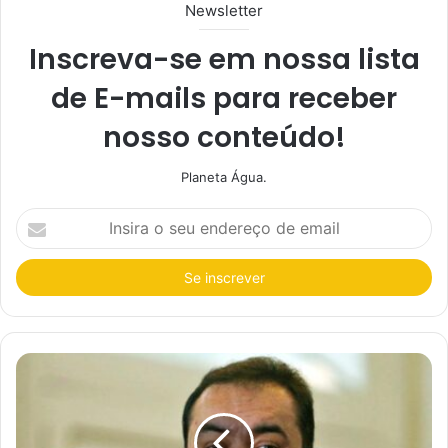
Newsletter
Inscreva-se em nossa lista
de E-mails para receber
nosso conteúdo!
Planeta Água.
I
n
s
i
r
a
o
s
e
u
e
n
d
e
r