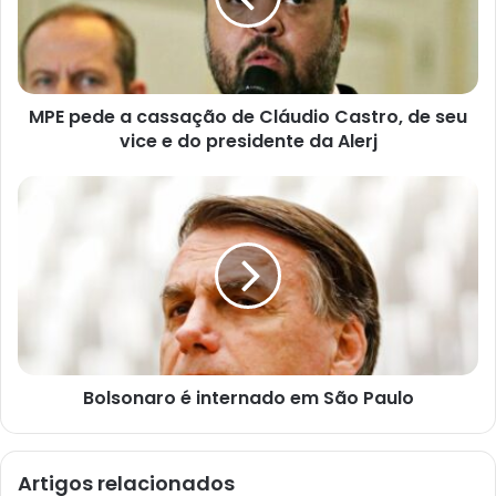
e
ç
o
d
e
e
MPE pede a cassação de Cláudio Castro, de seu
m
a
vice e do presidente da Alerj
i
l
Bolsonaro é internado em São Paulo
Artigos relacionados