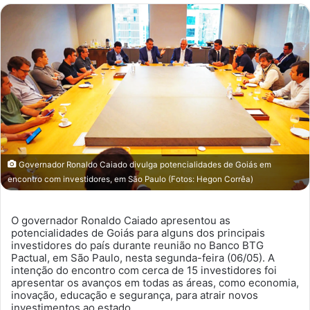
mail
Governador Ronaldo Caiado divulga potencialidades de Goiás em
encontro com investidores, em São Paulo (Fotos: Hegon Corrêa)
O governador Ronaldo Caiado apresentou as
potencialidades de Goiás para alguns dos principais
investidores do país durante reunião no Banco BTG
Pactual, em São Paulo, nesta segunda-feira (06/05). A
intenção do encontro com cerca de 15 investidores foi
apresentar os avanços em todas as áreas, como economia,
inovação, educação e segurança, para atrair novos
investimentos ao estado.