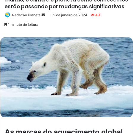
estão passando por mudanças significativas
Redação Planeta
Mande
2 de janeiro de 2024
491
um
1 minuto de leitura
e-
mail
As marcas do aquecimento global