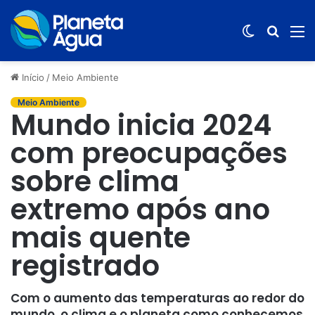
Switch
Procur
M
skin
por
Início
/
Meio Ambiente
Meio Ambiente
Mundo inicia 2024
com preocupações
sobre clima
extremo após ano
mais quente
registrado
Com o aumento das temperaturas ao redor do
mundo, o clima e o planeta como conhecemos