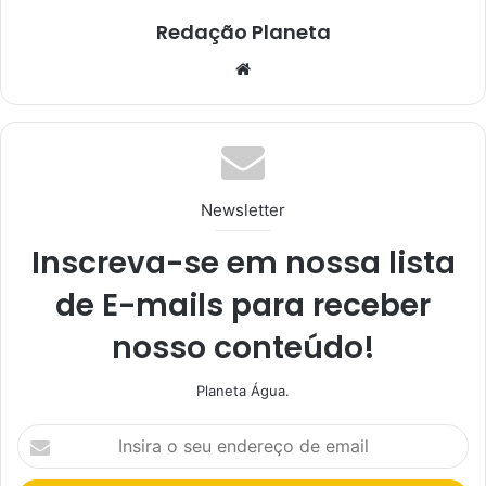
Redação Planeta
We
bsi
te
Newsletter
Inscreva-se em nossa lista
de E-mails para receber
nosso conteúdo!
Planeta Água.
I
n
s
i