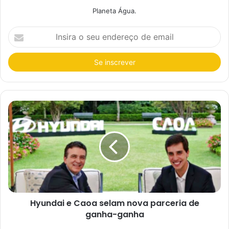
Planeta Água.
I
n
s
i
r
a
o
s
e
u
e
n
d
e
r
e
ç
o
d
e
e
Hyundai e Caoa selam nova parceria de
m
a
ganha-ganha
i
l