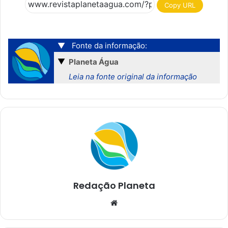
Copy URL
▼
Fonte da informação:
▼
Planeta Água
Leia na fonte original da informação
Redação Planeta
We
bsi
te