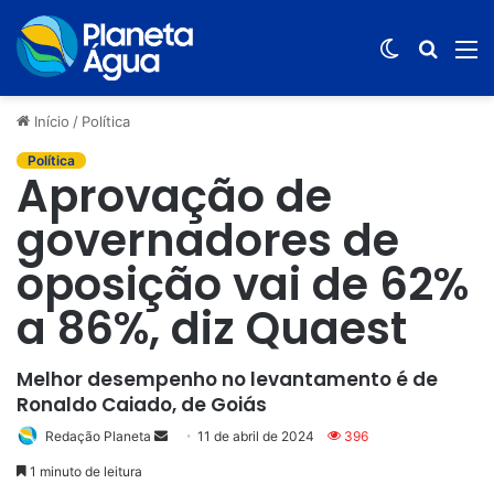
Switch
Procur
M
skin
por
Início
/
Política
Política
Aprovação de
governadores de
oposição vai de 62%
a 86%, diz Quaest
Melhor desempenho no levantamento é de
Ronaldo Caiado, de Goiás
Redação Planeta
Mande
11 de abril de 2024
396
um
1 minuto de leitura
e-