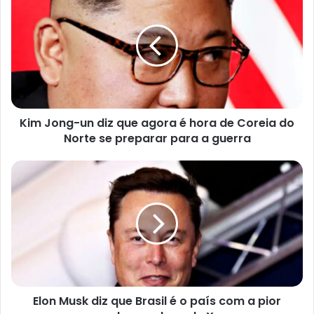
n
d
e
r
e
ç
o
d
e
e
Kim Jong-un diz que agora é hora de Coreia do
m
a
Norte se preparar para a guerra
i
l
Elon Musk diz que Brasil é o país com a pior