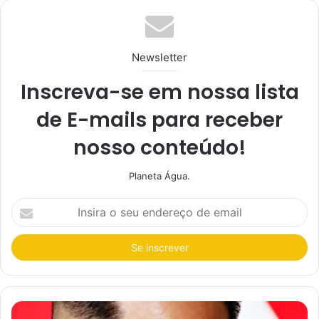
Newsletter
Inscreva-se em nossa lista
de E-mails para receber
nosso conteúdo!
Planeta Água.
I
n
s
i
r
a
o
s
e
u
e