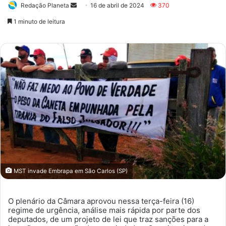
Redação Planeta
Mande
16 de abril de 2024
370
um
1 minuto de leitura
e-
mail
MST invade Embrapa em São Carlos (SP)
O plenário da Câmara aprovou nessa terça-feira (16)
regime de urgência, análise mais rápida por parte dos
deputados, de um projeto de lei que traz sanções para a