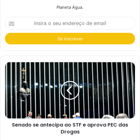
Planeta Água.
I
n
s
i
r
a
o
s
e
u
e
n
d
e
r
e
ç
o
d
e
e
Senado se antecipa ao STF e aprova PEC das
m
a
Drogas
i
l