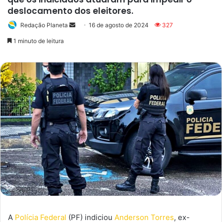
deslocamento dos eleitores.
Redação Planeta
Mande
16 de agosto de 2024
327
um
1 minuto de leitura
e-
mail
A
Polícia Federal
(PF) indiciou
Anderson Torres
, ex-