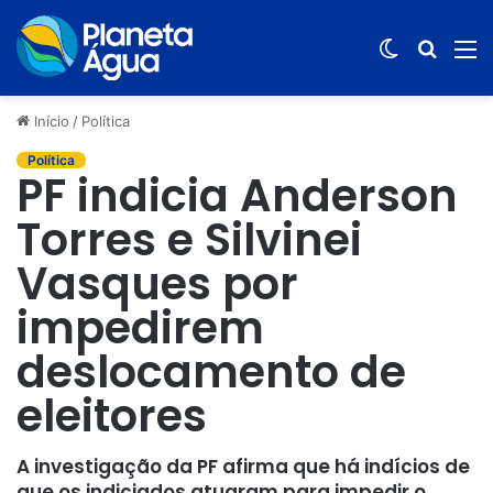
Switch
Procur
M
skin
por
Início
/
Política
Política
PF indicia Anderson
Torres e Silvinei
Vasques por
impedirem
deslocamento de
eleitores
A investigação da PF afirma que há indícios de
que os indiciados atuaram para impedir o