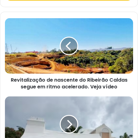
a
o
s
e
u
e
n
d
e
r
e
ç
o
d
e
e
Revitalização de nascente do Ribeirão Caldas
m
a
segue em ritmo acelerado. Veja vídeo
i
l