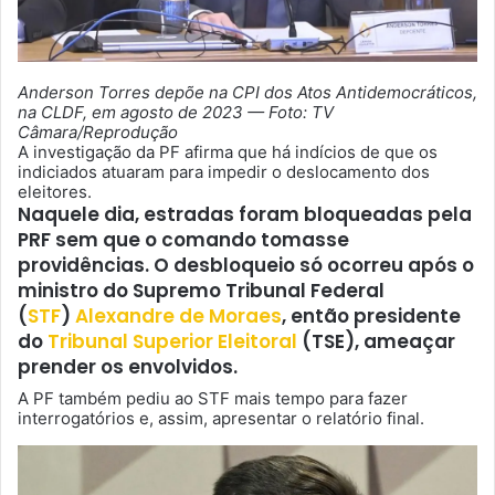
Anderson Torres depõe na CPI dos Atos Antidemocráticos,
na CLDF, em agosto de 2023 — Foto: TV
Câmara/Reprodução
A investigação da PF afirma que há indícios de que os
indiciados atuaram para impedir o deslocamento dos
eleitores.
Naquele dia, estradas foram bloqueadas pela
PRF sem que o comando tomasse
providências. O desbloqueio só ocorreu após o
ministro do Supremo Tribunal Federal
(
STF
)
Alexandre de Moraes
, então presidente
do
Tribunal Superior Eleitoral
(TSE), ameaçar
prender os envolvidos.
A PF também pediu ao STF mais tempo para fazer
interrogatórios e, assim, apresentar o relatório final.