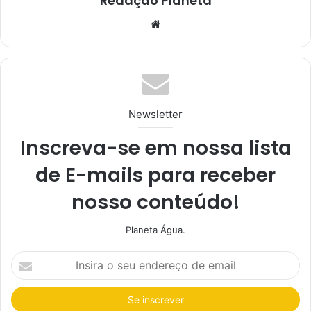
Redação Planeta
We
bsi
te
Newsletter
Inscreva-se em nossa lista
de E-mails para receber
nosso conteúdo!
Planeta Água.
I
n
s
i
r