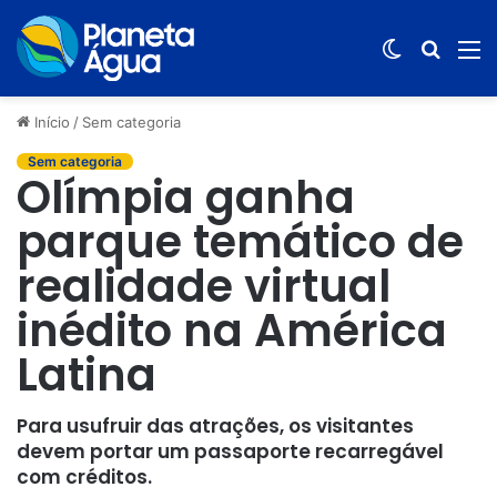
Switch
Procur
M
skin
por
Início
/
Sem categoria
Sem categoria
Olímpia ganha
parque temático de
realidade virtual
inédito na América
Latina
Para usufruir das atrações, os visitantes
devem portar um passaporte recarregável
com créditos.