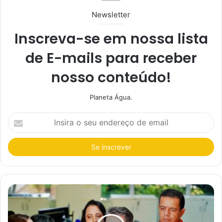
Newsletter
Inscreva-se em nossa lista
de E-mails para receber
nosso conteúdo!
Planeta Água.
I
n
s
i
r
a
o
s
e
u
e
n
d
e