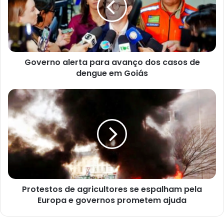
r
e
ç
o
d
e
e
Governo alerta para avanço dos casos de
m
a
dengue em Goiás
i
l
Protestos de agricultores se espalham pela
Europa e governos prometem ajuda