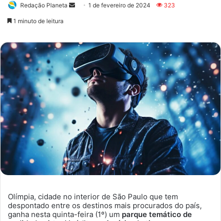
Redação Planeta
Mande
1 de fevereiro de 2024
323
um
1 minuto de leitura
e-
mail
Olímpia, cidade no interior de São Paulo que tem
despontado entre os destinos mais procurados do país,
ganha nesta quinta-feira (1º) um
parque temático de