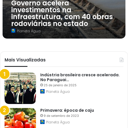
Governo acelera
d
i
e
investimentos na
m
i
e
infraestrutura, com 40 obras
n
n
f
rodoviárias no estado
t
r
o
a
Planeta Água
s
e
n
s
a
t
i
r
n
u
f
t
r
Mais Visualizadas
u
a
r
e
a
s
Indústria brasileira cresce acelerada.
t
No Paraguai…
r
25 de janeiro de 2025
u
t
Planeta Água
u
r
a
,
Primavera: época de caju
c
9 de setembro de 2023
o
Planeta Água
m
4