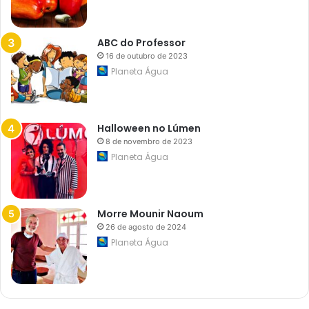
0
o
b
ABC do Professor
r
a
16 de outubro de 2023
s
Planeta Água
r
o
d
o
v
Halloween no Lúmen
i
á
8 de novembro de 2023
r
Planeta Água
i
a
s
n
o
Morre Mounir Naoum
e
26 de agosto de 2024
s
t
Planeta Água
a
d
o