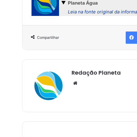
▼
Planeta Água
Leia na fonte original da inform
Compartilhar
Redação Planeta
We
bsi
te