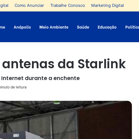
gital
Como Anunciar
Trabalhe Conosco
Marketing Digital
me
Anápolis
Meio Ambiente
Saúde
Educação
Polític
antenas da Starlink
 Internet durante a enchente
inuto de leitura