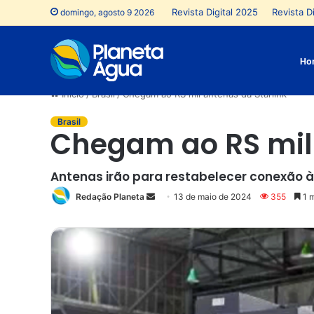
Revista Digital 2025
Revista Di
domingo, agosto 9 2026
Ho
Início
/
Brasil
/
Chegam ao RS mil antenas da Starlink
Brasil
Chegam ao RS mil 
Antenas irão para restabelecer conexão à
Redação Planeta
Mande
13 de maio de 2024
355
1 m
um
e-
mail