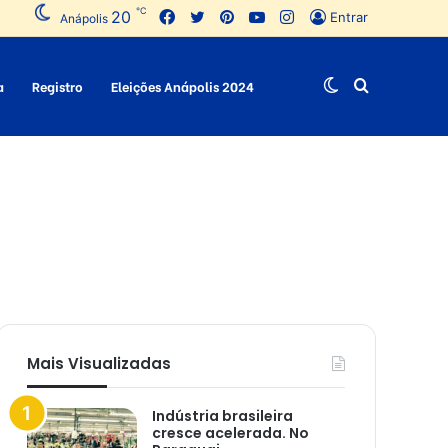
℃
20
Facebook
Twitter
Pinterest
YouTube
Instagram
Entrar
Anápolis
a
Registro
Eleições Anápolis 2024
Switch
Procurar
skin
por
Mais Visualizadas
Indústria brasileira
cresce acelerada. No