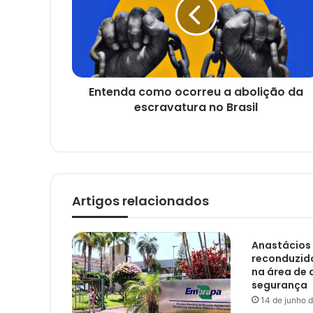
ç
o
d
e
e
m
a
i
Entenda como ocorreu a abolição da
l
escravatura no Brasil
Artigos relacionados
Anastácios
reconduzido
na área de 
segurança
14 de junho 