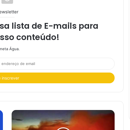
ewsletter
a lista de E-mails para
osso conteúdo!
aneta Água.