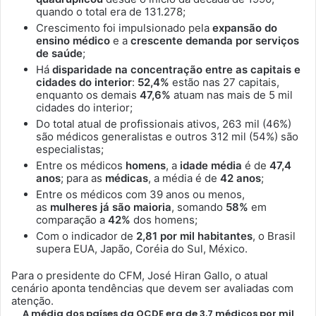
quando o total era de 131.278;
Crescimento foi impulsionado pela
expansão do
ensino médico
e a
crescente demanda por serviços
de saúde
;
Há
disparidade na concentração entre as capitais e
cidades do interior
:
52,4%
estão nas 27 capitais,
enquanto os demais
47,6%
atuam nas mais de 5 mil
cidades do interior;
Do total atual de profissionais ativos, 263 mil (46%)
são médicos generalistas e outros 312 mil (54%) são
especialistas;
Entre os médicos
homens
, a
idade média
é de
47,4
anos
; para as
médicas
, a média é de
42 anos
;
Entre os médicos com 39 anos ou menos,
as
mulheres já são maioria
, somando
58%
em
comparação a
42%
dos homens;
Com o indicador de
2,81 por mil habitantes
, o Brasil
supera EUA, Japão, Coréia do Sul, México.
Para o presidente do CFM, José Hiran Gallo, o atual
cenário aponta tendências que devem ser avaliadas com
atenção.
A média dos países da OCDE era de
3,7 médicos por mil