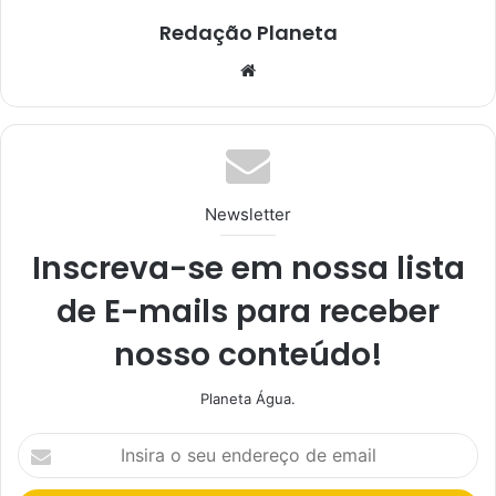
Redação Planeta
We
bsi
te
Newsletter
Inscreva-se em nossa lista
de E-mails para receber
nosso conteúdo!
Planeta Água.
I
n
s
i