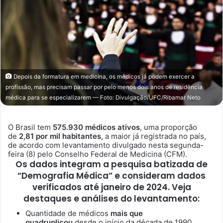
Depois da formatura em medicina, os médicos já podem exercer a
profissão, mas precisam passar por pelo menos dois anos de residência
médica para se especializarem — Foto: Divulgação/UFC/Ribamar Neto
O Brasil tem
575.930 médicos ativos
, uma proporção
de
2,81 por mil habitantes
, a maior já registrada no país,
de acordo com levantamento divulgado nesta segunda-
feira (8) pelo Conselho Federal de Medicina (CFM).
Os dados integram a pesquisa batizada de
“
Demografia Médica
” e consideram dados
verificados até janeiro de 2024. Veja
destaques e análises do levantamento:
Quantidade de médicos
mais que
quadruplicou
desde o início da década de 1990,