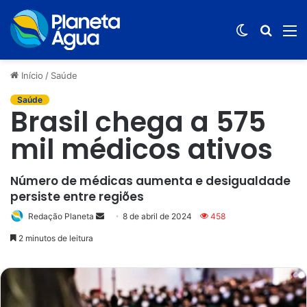
Switch
Procur
M
skin
por
Início
/
Saúde
Saúde
Brasil chega a 575
mil médicos ativos
Número de médicas aumenta e desigualdade
persiste entre regiões
Redação Planeta
Mande
8 de abril de 2024
458
um
2 minutos de leitura
e-
mail