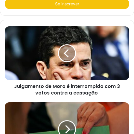
r
a
o
s
e
u
e
n
d
e
r
e
ç
o
d
e
e
Julgamento de Moro é interrompido com 3
m
a
votos contra a cassação
i
l