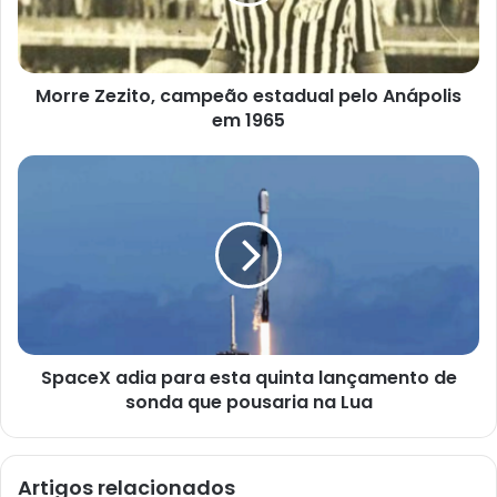
ç
o
d
e
e
Morre Zezito, campeão estadual pelo Anápolis
m
a
em 1965
i
l
SpaceX adia para esta quinta lançamento de
sonda que pousaria na Lua
Artigos relacionados