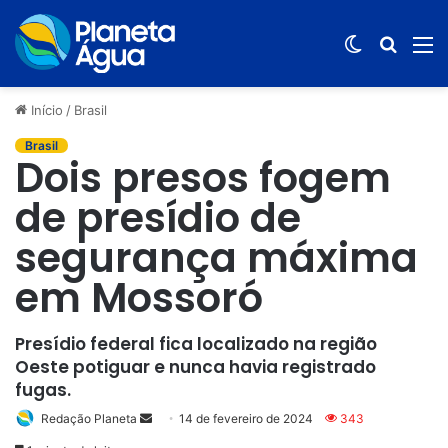
Switch
Procur
M
skin
por
Início
/
Brasil
Brasil
Dois presos fogem
de presídio de
segurança máxima
em Mossoró
Presídio federal fica localizado na região
Oeste potiguar e nunca havia registrado
fugas.
Redação Planeta
Mande
14 de fevereiro de 2024
343
um