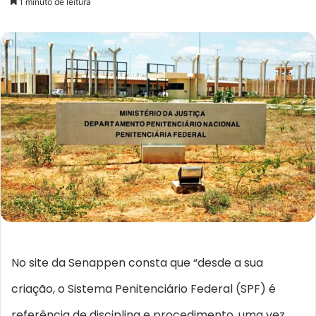
1 minuto de leitura
e-
mail
No site da Senappen consta que “desde a sua
criação, o Sistema Penitenciário Federal (SPF) é
referência de disciplina e procedimento, uma vez