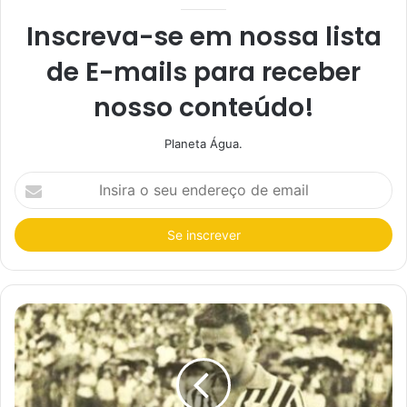
Inscreva-se em nossa lista
de E-mails para receber
nosso conteúdo!
Planeta Água.
I
n
s
i
r
a
o
s
e
u
e
n
d
e
r
e