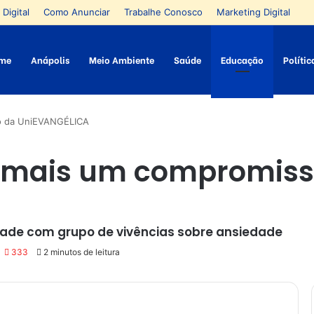
 Digital
Como Anunciar
Trabalhe Conosco
Marketing Digital
me
Anápolis
Meio Ambiente
Saúde
Educação
Polític
o da UniEVANGÉLICA
 mais um compromiss
dade com grupo de vivências sobre ansiedade
333
2 minutos de leitura