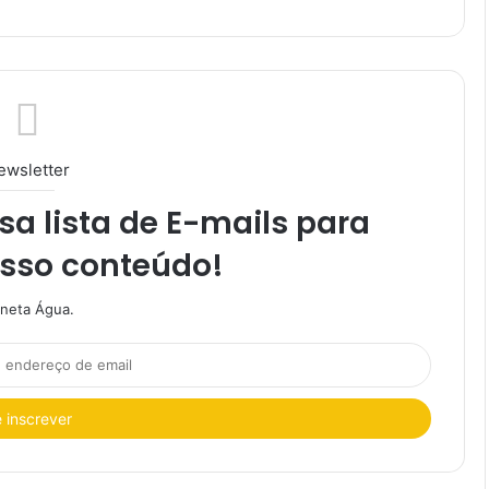
ewsletter
a lista de E-mails para
osso conteúdo!
aneta Água.