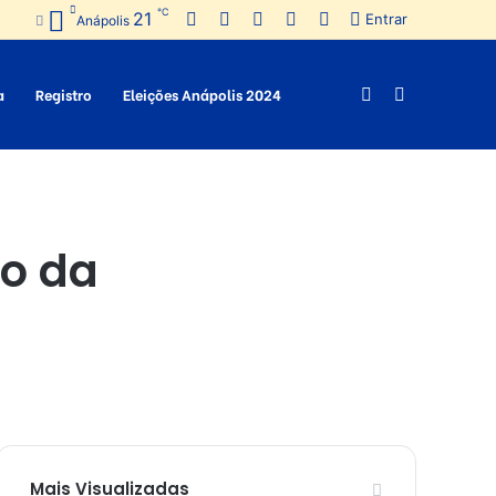
℃
21
Facebook
Twitter
Pinterest
YouTube
Instagram
Entrar
Anápolis
a
Registro
Eleições Anápolis 2024
Switch
Procurar
skin
por
o da
Mais Visualizadas