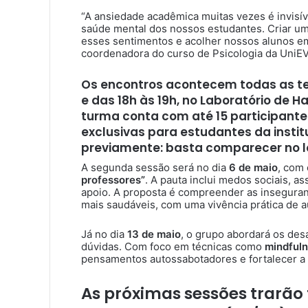
“A ansiedade acadêmica muitas vezes é invisí
saúde mental dos nossos estudantes. Criar 
esses sentimentos e acolher nossos alunos em 
coordenadora do curso de Psicologia da Uni
Os encontros acontecem todas as ter
e das 18h às 19h, no Laboratório de Ha
turma conta com até 15 participantes
exclusivas para estudantes da instit
previamente: basta comparecer no lo
A segunda sessão será no dia
6 de maio
, com
professores”
. A pauta inclui medos sociais, as
apoio. A proposta é compreender as inseguran
mais saudáveis, com uma vivência prática de 
Já no dia
13 de maio
, o grupo abordará os desa
dúvidas. Com foco em técnicas como
mindful
pensamentos autossabotadores e fortalecer a
As próximas sessões trarã