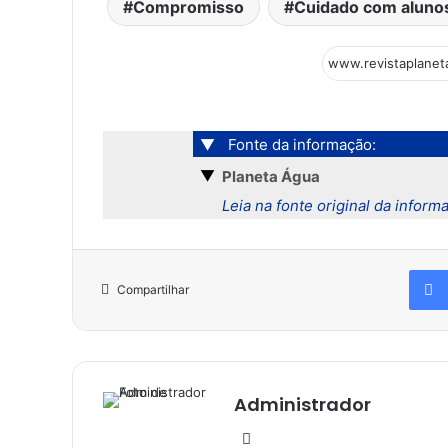
Compromisso
Cuidado com aluno
▼
Fonte da informação:
▼
Planeta Água
Leia na fonte original da inform
Compartilhar
Administrador
We