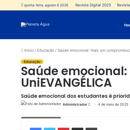
Revista Digital 2025
Revista
quinta-feira, agosto 6 2026
Ho
Início
/
Educação
/
Saúde emocional: mais um compromiss
Educação
Saúde emocional:
UniEVANGÉLICA
Saúde emocional dos estudantes é priori
Administrador
Mande
4 de maio de 2025
um
Sem nome (Site) - 1
e-
mail
Facebook
Twitter
Pinterest
Compartilhar via e-mail
Imprimir