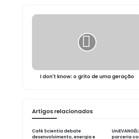
e
u
e
n
d
e
r
e
ç
o
d
e
e
m
a
i
I don't know: o grito de uma geração
l
Artigos relacionados
Café Scientia debate
UniEVANGÉLI
desenvolvimento, energia e
parceria co