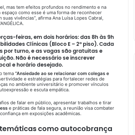
vel, mas tem efeitos profundos no rendimento e na
um espaço como esse é uma forma de reconhecer
suas vivências”, afirma Ana Luísa Lopes Cabral,
EVANGÉLICA.
ças-feiras, em dois horários: das 8h às 9h
bilidades Clínicas (Bloco E – 2º piso). Cada
 por turno, e as vagas são gratuitas e
uição. Não é necessário se inscrever
cal e horário desejado.
 o tema
“Ansiedade ao se relacionar com colegas e
sertividade e estratégias para fortalecer redes de
ças no ambiente universitário e promover vínculos
autoexpressão e escuta empática.
fios de falar em público, apresentar trabalhos e tirar
ness
e práticas de fala segura, a reunião visa combater
 confiança em exposições acadêmicas.
o temáticas como
autocobrança